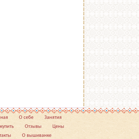
вная
О себе
Занятия
 купить
Отзывы
Цены
такты
О вышиванке