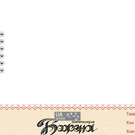
Гла
Как
Кон