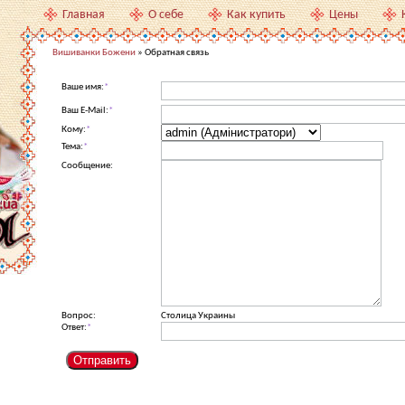
Главная
О себе
Как купить
Цены
Вишиванки Божени
» Обратная связь
Ваше имя:
*
Ваш E-Mail:
*
Кому:
*
Тема:
*
Сообщение:
Вопрос:
Столица Украины
Ответ:
*
Отправить