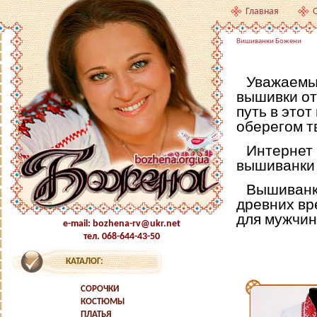
Главная
Вишиванки Божени
Уважаемый
вышивки от
путь в этот
оберегом т
Интернет 
вышиванки 
Вышиванк
древних вр
для мужчин
e-mail: bozhena-rv@ukr.net
тел. 068-644-43-50
КАТАЛОГ:
СОРОЧКИ
КОСТЮМЫ
ПЛАТЬЯ