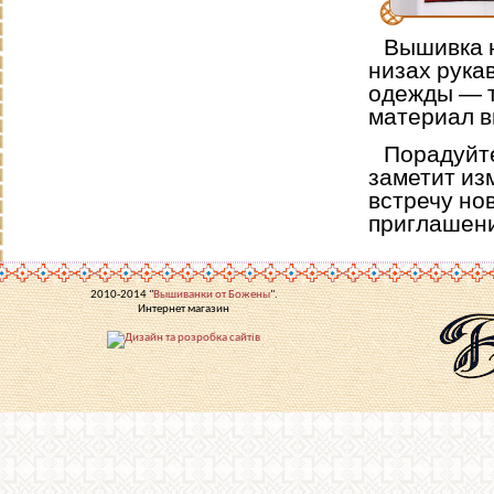
Вышивка н
низах рука
одежды — та
материал в
Порадуйте
заметит из
встречу но
приглашен
2010-2014 "
Вышиванки от Божены
".
Интернет магазин