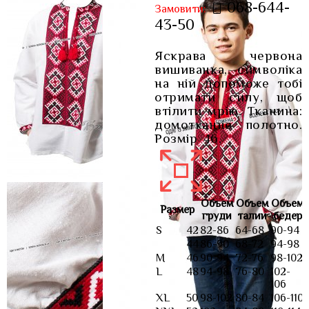
068-644-
вишиванка
Замовити:
43-50
Яскрава червона
вишиванка, символіка
на ній допоможе тобі
отримати силу, щоб
втілити мрію. Тканина:
домотканне полотно.
Розмір 46.
Объем
Объем
Объем
Размер
груди
талии
бедер
S
42
82-86
64-68
90-94
44
86-90
68-72
94-98
M
46
90-94
72-76
98-102
L
48
94-98
76-80
102-
106
XL
50
98-102
80-84
106-110