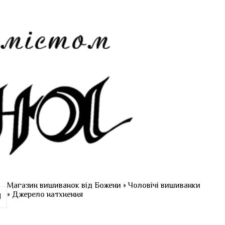
Магазин вишиванок від Божени
»
Чоловічі вишиванки
» Джерело натхнення
И