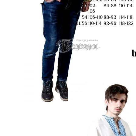
XXL
52
102-
84-88
110-114
106
54
106-110
88-92
114-118
XXXL
56
110-114
92-96
118-122
І