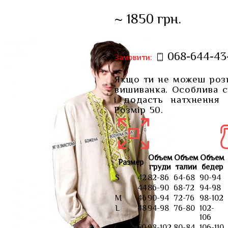
я
~ 1850 грн.
068-644-43
Замовити:
Якщо ти не можеш розкр
вишиванка. Особлива с
і додасть натхнення 
Розмір 50.
Объем
Объем
Объем
Размер
груди
талии
бедер
S
42
82-86
64-68
90-94
44
86-90
68-72
94-98
M
46
90-94
72-76
98-102
L
48
94-98
76-80
102-
106
XL
50
98-102
80-84
106-110