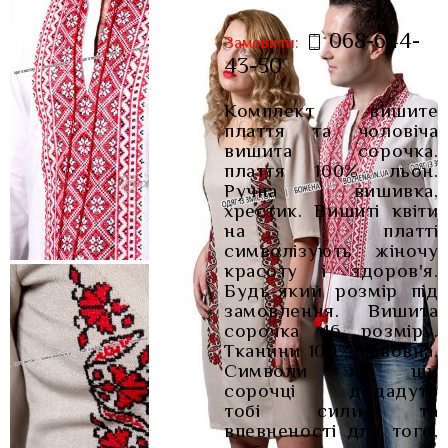
068-644-
Замовити:
43-50
Комплект вишите
плаття та чоловіча
вишита сорочка.
плаття 100% льон.
Ручна вишивка,
хрестик. Вишиті квіти
на платті
символізують жіночу
красоту і здоров'я.
Будь-який розмір під
замовлення. Вишита
сорочка 46 розміру.
Тканини 100% бавовна.
Символи на цій
сорочці додадуть
тобі сили та
впевненості для того,