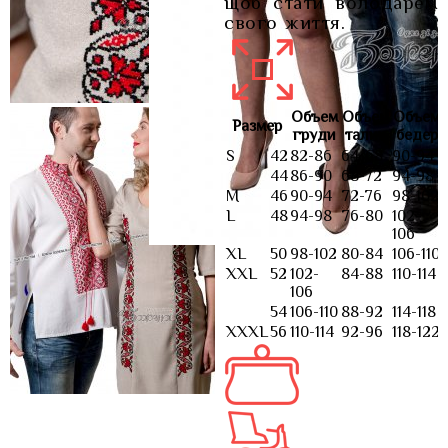
щоб стати володарем
свого життя.
Объем
Объем
Объем
Размер
груди
талии
бедер
S
42
82-86
64-68
90-94
44
86-90
68-72
94-98
M
46
90-94
72-76
98-102
L
48
94-98
76-80
102-
106
XL
50
98-102
80-84
106-110
XXL
52
102-
84-88
110-114
106
54
106-110
88-92
114-118
XXXL
56
110-114
92-96
118-122