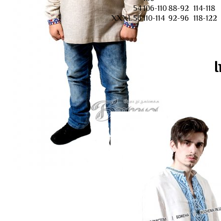
54
106-110
88-92
114-118
XXXL
56
110-114
92-96
118-122
І