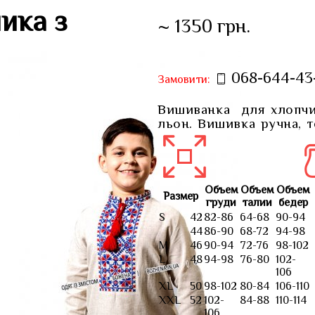
ика з
~ 1350 грн.
068-644-43
Замовити:
Вишиванка для хлопчик
льон. Вишивка ручна, т
Объем
Объем
Объем
Размер
груди
талии
бедер
S
42
82-86
64-68
90-94
44
86-90
68-72
94-98
M
46
90-94
72-76
98-102
L
48
94-98
76-80
102-
106
XL
50
98-102
80-84
106-110
XXL
52
102-
84-88
110-114
106